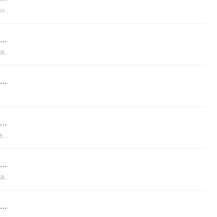
...
.
...
.
.
..
.
...
.