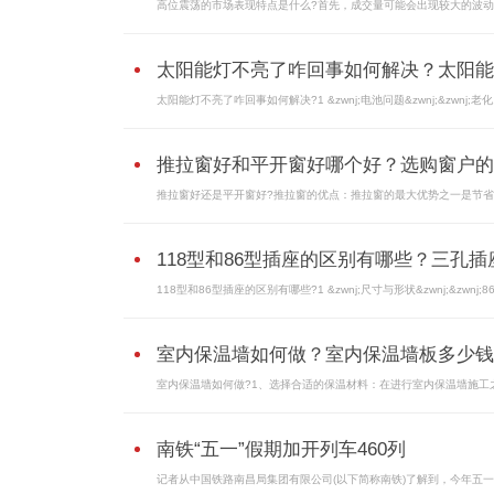
高位震荡的市场表现特点是什么?首先，成交量可能会出现较大的波动。
太阳能灯不亮了咋回事如何解决？太阳能..
太阳能灯不亮了咋回事如何解决?1 &zwnj;电池问题&zwnj;&zwnj;老化.
推拉窗好和平开窗好哪个好？选购窗户的..
推拉窗好还是平开窗好?推拉窗的优点：推拉窗的最大优势之一是节省空
118型和86型插座的区别有哪些？三孔插座.
118型和86型插座的区别有哪些?1 &zwnj;尺寸与形状&zwnj;&zwnj;86型
室内保温墙如何做？室内保温墙板多少钱..
室内保温墙如何做?1、选择合适的保温材料：在进行室内保温墙施工之.
南铁“五一”假期加开列车460列
记者从中国铁路南昌局集团有限公司(以下简称南铁)了解到，今年五一..