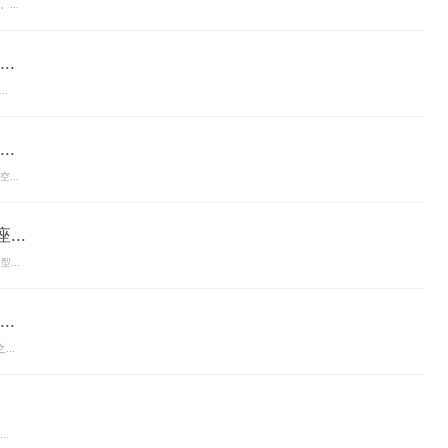
...
.
..
.
...
..
...
.
..
.