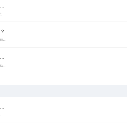
.
..
？
...
.
...
.
..
.