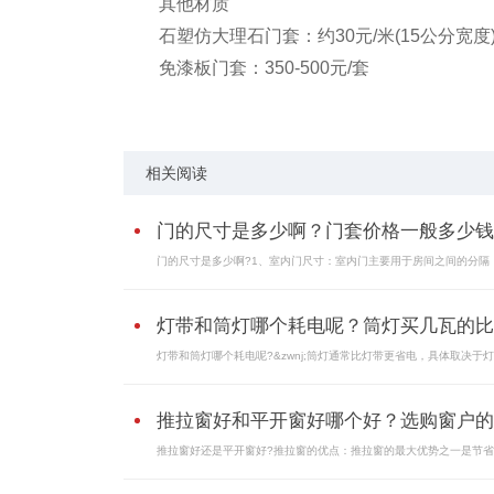
‌其他材质‌
‌石塑仿大理石门套‌：约30元/米(15公分宽度
‌免漆板门套‌：350-500元/套
标签：
门的尺寸是多少啊
门套价格一般多少钱一
相关阅读
门的尺寸是多少啊？门套价格一般多少钱..
门的尺寸是多少啊?1、室内门尺寸：室内门主要用于房间之间的分隔，.
灯带和筒灯哪个耗电呢？筒灯买几瓦的比..
灯带和筒灯哪个耗电呢?&zwnj;筒灯通常比灯带更省电，具体取决于灯具
推拉窗好和平开窗好哪个好？选购窗户的..
推拉窗好还是平开窗好?推拉窗的优点：推拉窗的最大优势之一是节省空