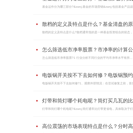
基金运作分为哪三部分?&zwnj;基金的市场营销&zwnj;包括基金产品设计
散档的定义及特点是什么？基金清盘的原..
散档的定义及特点是什么?散档通常指的是一种基金投资组合的状态，其
怎么筛选低市净率股票？市净率的计算公..
怎么筛选低市净率股票?1 行业分析不同行业的平均市净率水平有所...
电饭锅开关按不下去如何修？电饭锅预约..
电饭锅开关按不下去如何修?1、观察外部情况：在尝试修复之前，首先.
灯带和筒灯哪个耗电呢？筒灯买几瓦的比..
灯带和筒灯哪个耗电呢?&zwnj;筒灯通常比灯带更省电，具体取决于灯具
高位震荡的市场表现特点是什么？分时高..