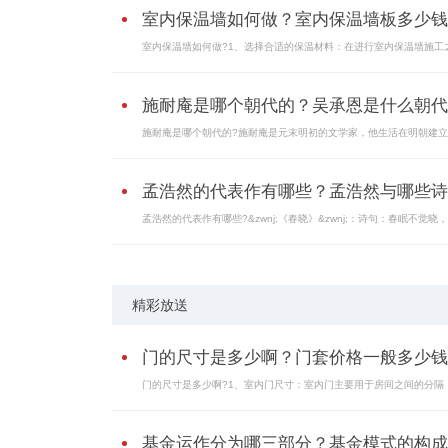
室内保温墙如何做？室内保温墙板多少钱..
室内保温墙如何做?1、选择合适的保温材料：在进行室内保温墙施工之.
施耐庵是哪个朝代的？吴承恩是什么朝代
施耐庵是哪个朝代的?施耐庵是元末明初的文学家，他生活在明朝建立前
孟浩然的代表作有哪些？孟浩然与哪些诗..
孟浩然的代表作有哪些?&zwnj;《春晓》&zwnj;：诗句：春眠不觉晓，处
精彩放送
门的尺寸是多少啊？门套价格一般多少钱..
门的尺寸是多少啊?1、室内门尺寸：室内门主要用于房间之间的分隔，.
基金运作分为哪三部分？基金模式的构成..