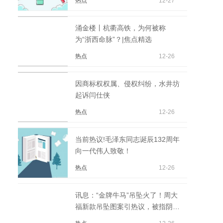
热点
12-27
涌金楼丨杭衢高铁，为何被称
为“浙西命脉”？|焦点精选
热点
12-26
因商标权权属、侵权纠纷，水井坊
起诉闫仕侠
热点
12-26
当前热议!毛泽东同志诞辰132周年
向一代伟人致敬！
热点
12-26
讯息：“金牌牛马”吊坠火了！周大
福新款吊坠图案引热议，被指阴阳
打工人，网友：...