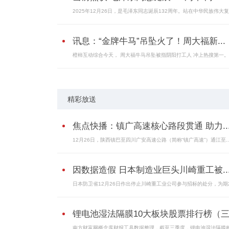
2025年12月26日，是毛泽东同志诞辰132周年。站在中华民族伟大
讯息：“金牌牛马”吊坠火了！周大福新...
橙柿互动综合今天， 周大福牛马吊坠被指阴阳打工人 冲上热搜第一
精彩放送
焦点快播：镇广高速核心路段贯通 助力..
12月26日，陕西镇巴至四川广安高速公路（简称“镇广高速”）通江至..
因数据造假 日本制造业巨头川崎重工被..
日本防卫省12月26日作出停止川崎重工业公司参与招标的处分，为期2
锂电池湿法隔膜10大板块股票排行榜（三.
南方财富网概念库财报工具数据整理，截至三季度，锂电池湿法隔膜