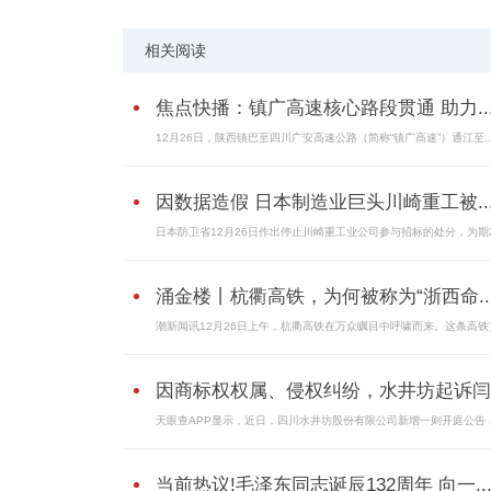
相关阅读
焦点快播：镇广高速核心路段贯通 助力..
12月26日，陕西镇巴至四川广安高速公路（简称“镇广高速”）通江至..
因数据造假 日本制造业巨头川崎重工被..
日本防卫省12月26日作出停止川崎重工业公司参与招标的处分，为期2
涌金楼丨杭衢高铁，为何被称为“浙西命..
潮新闻讯12月26日上午，杭衢高铁在万众瞩目中呼啸而来。这条高铁
因商标权权属、侵权纠纷，水井坊起诉闫
天眼查APP显示，近日，四川水井坊股份有限公司新增一则开庭公告
当前热议!毛泽东同志诞辰132周年 向一..