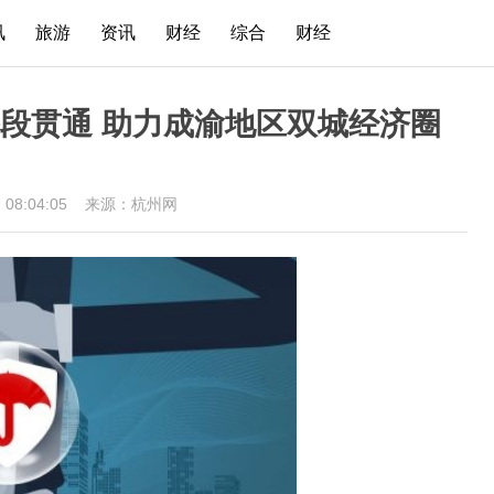
讯
旅游
资讯
财经
综合
财经
段贯通 助力成渝地区双城经济圈
7 08:04:05
来源：杭州网