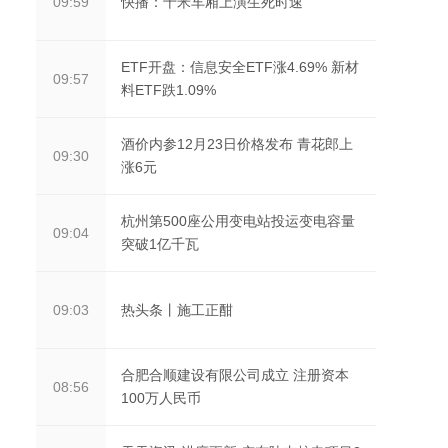
快播：十米车厢上演生死时速
09:59
ETF开盘：信息安全ETF涨4.69% 新材
09:57
料ETF跌1.09%
酒价内参12月23日价格发布 青花郎上
09:30
涨6元
杭州第500座公用变电站投运变电容量
09:04
突破1亿千瓦
热头条丨施工正酣
09:03
合肥合顺建设有限公司成立 注册资本
08:56
100万人民币