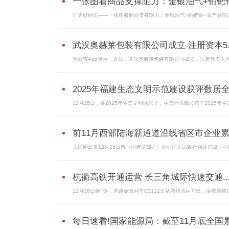
一张图看商品支撑阻力：金银油气+铂钯铜.
汇通财经讯——一张图看商品支撑阻力：金银油气+铂钯铜+农产品期货.
武汉奥赫莱包装有限公司成立 注册资本5..
天眼查App显示，近日，武汉奥赫莱包装有限公司成立，法定代表人
2025年福建生态文明示范建设获评数居全.
12月25日，在2025年生态文明论坛上，生态环境部公布了2025年
前11月西部陆海新通道沿线省区市企业累.
人民网北京12月26日电（记者罗知之）据中国人民银行网站消息，中
杭衢高铁开通运营 长三角城际快速交通..
12月26日9时许，首趟始发列车C3132次从衢州西站开出，沿着新建
每日速看!国家能源局：截至11月底全国累.