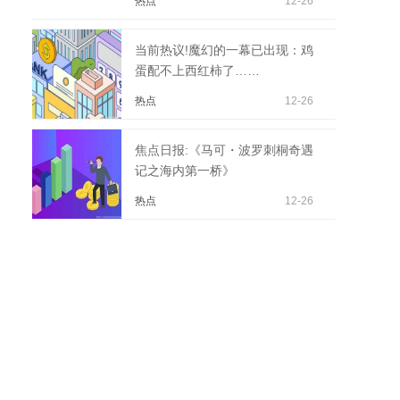
热点
12-26
当前热议!魔幻的一幕已出现：鸡
蛋配不上西红柿了……
热点
12-26
焦点日报:《马可・波罗刺桐奇遇
记之海内第一桥》
热点
12-26