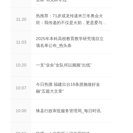
热推荐：71岁成龙传递米兰冬奥会火
11:20
炬：我传递的不仅是火焰，更是爱与和
平
2025年本科高校教育教学研究项目立
11:03
项名单公布_热头条
一支“业余”女队何以频频“出线”
10:20
今日热搜:福建出台18条措施做好金
10:07
融“五篇大文章”
绛县行政审批服务管理局_每日时讯
10:00