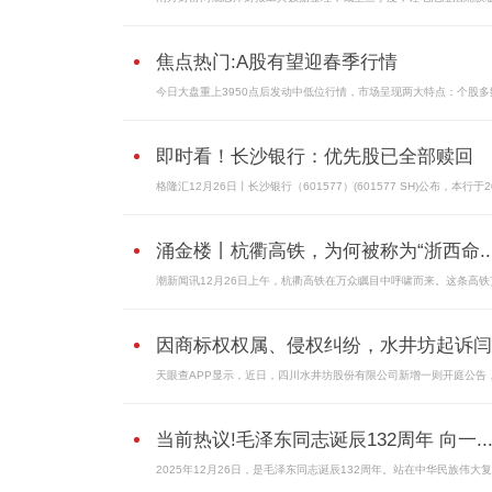
焦点热门:A股有望迎春季行情
今日大盘重上3950点后发动中低位行情，市场呈现两大特点：个股多
即时看！长沙银行：优先股已全部赎回
格隆汇12月26日丨长沙银行（601577）(601577 SH)公布，本行于2
涌金楼丨杭衢高铁，为何被称为“浙西命..
潮新闻讯12月26日上午，杭衢高铁在万众瞩目中呼啸而来。这条高铁
因商标权权属、侵权纠纷，水井坊起诉闫
天眼查APP显示，近日，四川水井坊股份有限公司新增一则开庭公告
当前热议!毛泽东同志诞辰132周年 向一..
2025年12月26日，是毛泽东同志诞辰132周年。站在中华民族伟大