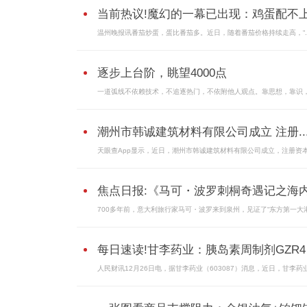
当前热议!魔幻的一幕已出现：鸡蛋配不上.
温州晚报讯番茄炒蛋，蛋比番茄多。近日，随着番茄价格持续走高，“..
逐步上台阶，眺望4000点
一道弧线不依赖技术，不追逐热门，不依附他人观点。靠思想，靠识
潮州市韩诚建筑材料有限公司成立 注册..
天眼查App显示，近日，潮州市韩诚建筑材料有限公司成立，注册资本
焦点日报:《马可・波罗刺桐奇遇记之海内.
700多年前，意大利旅行家马可・波罗来到泉州，见证了“东方第一大港.
每日速读!甘李药业：胰岛素周制剂GZR4 .
人民财讯12月26日电，据甘李药业（603087）消息，近日，甘李药