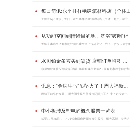
每日简讯:永平县祥艳建筑材料店（个体工.
天眼查App显示，近日，永平县祥艳建筑材料店（个体工商户）成立
从功能空间到情绪目的地，洗浴“破圈”记
近年来本地生活商家的经营环境经历了深刻变化。线下，传统依赖于
水贝铂金条被买到缺货 店铺订单堆积 ...
水贝铂金条被买到缺货店铺订单堆积现货要等2-3天有商家愿意自行加
讯息：“金牌牛马”吊坠火了！周大福新...
橙柿互动综合今天， 周大福牛马吊坠被指阴阳打工人 冲上热搜第一
中小板涉及锂电的概念股票一览表
截至12月26日，中小板锂电概念股票有泰尔股份、恒大高新、安纳达