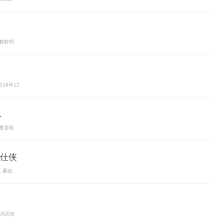
数时间
019年12
.
贯穿杭
仕侠
，案由
.
复兴历史