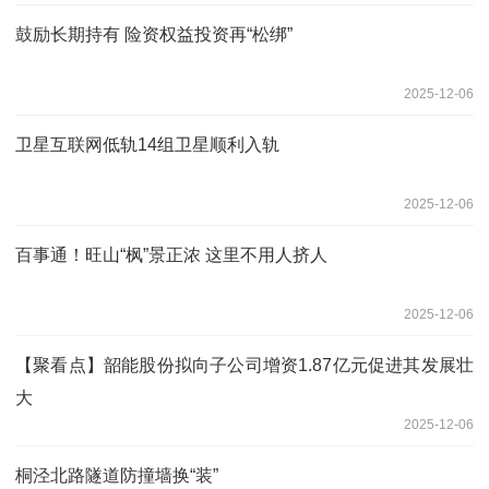
鼓励长期持有 险资权益投资再“松绑”
2025-12-06
卫星互联网低轨14组卫星顺利入轨
2025-12-06
百事通！旺山“枫”景正浓 这里不用人挤人
2025-12-06
【聚看点】韶能股份拟向子公司增资1.87亿元促进其发展壮
大
2025-12-06
桐泾北路隧道防撞墙换“装”