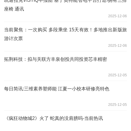
凯迪拉克VISTIQ申报图 基于奥特能智电平台打造/拥有三排
座椅 通讯
2025-12-06
当前聚焦：一次购买 多段乘坐 15天有效！多地推出新版旅
游计次票
2025-12-06
拓荆科技：拟与关联方丰泉创投共同投资芯丰精密
2025-12-05
每日简讯:三维素养塑师能 江夏一小校本研修亮特色
2025-12-05
《疯狂动物城2》火了 蛇真的没肩膀吗-当前热讯