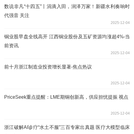
数说非凡“十四五”丨涓滴入田，润泽万家！新疆水利奏响时
代强音 关注
2025-12-04
铜业股早盘全线高开 江西铜业股份及五矿资源均涨超4%-当
前资讯
2025-12-04
前十月浙江制造业投资增长显著-焦点热议
2025-12-04
PriceSeek重点提醒：LME期铜创新高，供应担忧提振 视点
2025-12-04
浙江破解AI诊疗“水土不服”三百专家出真题 医疗大模型临床