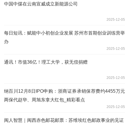
中国中煤在云南宣威成立新能源公司
2025-12-05
每日短讯：赋能中小初创企业发展 苏州市首期创业训练营举
办
2025-12-05
通讯！市值36亿！理工大学，获无偿捐赠
2025-12-05
纳百川12月8日IPO申购：浙商证券承销保荐费约4455万元
两保代赵华、周旭东拿大红包_精彩看点
2025-12-05
闽人智慧｜闽西赤色邮花邮票：苏维埃红色邮政事业的见证